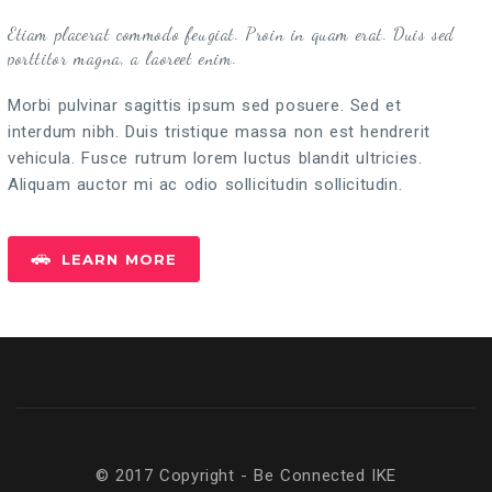
Etiam placerat commodo feugiat. Proin in quam erat. Duis sed
porttitor magna, a laoreet enim.
Morbi pulvinar sagittis ipsum sed posuere. Sed et
interdum nibh. Duis tristique massa non est hendrerit
vehicula. Fusce rutrum lorem luctus blandit ultricies.
Aliquam auctor mi ac odio sollicitudin sollicitudin.
LEARN MORE
© 2017 Copyright - Be Connected ΙΚΕ